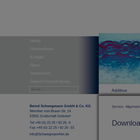
Home
Unternehmen
Kontakt
News
Impressum
Datenschutzerklärung
Additive
Bernd Schwegmann GmbH & Co. KG
Service
Allgemein
Wernher-von-Braun-Str. 14
53501 Grafschaft-Gelsdorf
Downlo
Tel +49 (0) 22 25 / 92 26 -0
Fax +49 (0) 22 25 / 92 26 -33
info@SchwegmannNet.de