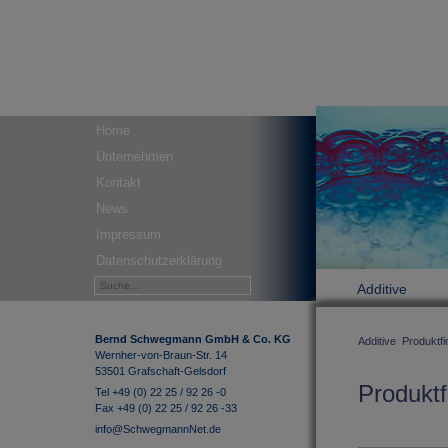
Home
Unternehmen
Kontakt
News
Impressum
Datenschutzerklärung
Additive
Bernd Schwegmann GmbH & Co. KG
Additive
Produktfi
Wernher-von-Braun-Str. 14
53501 Grafschaft-Gelsdorf
Produktf
Tel +49 (0) 22 25 / 92 26 -0
Fax +49 (0) 22 25 / 92 26 -33
info@SchwegmannNet.de