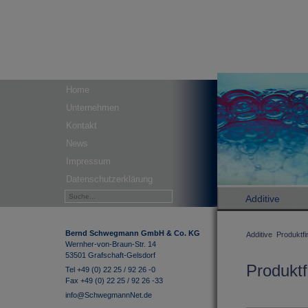
Home
Unternehmen
Kontakt
News
Impressum
Datenschutzerklärung
Additive
Bernd Schwegmann GmbH & Co. KG
Additive
Produktfi
Wernher-von-Braun-Str. 14
53501 Grafschaft-Gelsdorf
Produktf
Tel +49 (0) 22 25 / 92 26 -0
Fax +49 (0) 22 25 / 92 26 -33
info@SchwegmannNet.de