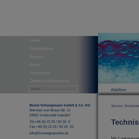
Home
Unternehmen
Kontakt
News
Impressum
Datenschutzerklärung
Additive
Bernd Schwegmann GmbH & Co. KG
Service
Druckche
Wernher-von-Braun-Str. 14
53501 Grafschaft-Gelsdorf
Technis
Tel +49 (0) 22 25 / 92 26 -0
Fax +49 (0) 22 25 / 92 26 -33
info@SchwegmannNet.de
Mit * gekennzei