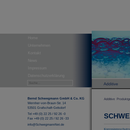
Home
Unternehmen
Kontakt
News
Impressum
Datenschutzerklärung
Additive
Bernd Schwegmann GmbH & Co. KG
Additive
Produktg
Wernher-von-Braun-Str. 14
53501 Grafschaft-Gelsdorf
Tel +49 (0) 22 25 / 92 26 -0
SCHW
Fax +49 (0) 22 25 / 92 26 -33
info@SchwegmannNet.de
Korrosionsschutzad