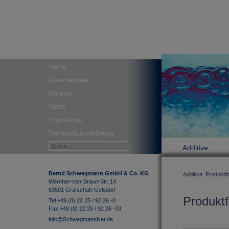
Home
Unternehmen
Kontakt
News
Impressum
Datenschutzerklärung
Additive
Bernd Schwegmann GmbH & Co. KG
Additive
Produktfi
Wernher-von-Braun-Str. 14
53501 Grafschaft-Gelsdorf
Produktf
Tel +49 (0) 22 25 / 92 26 -0
Fax +49 (0) 22 25 / 92 26 -33
info@SchwegmannNet.de