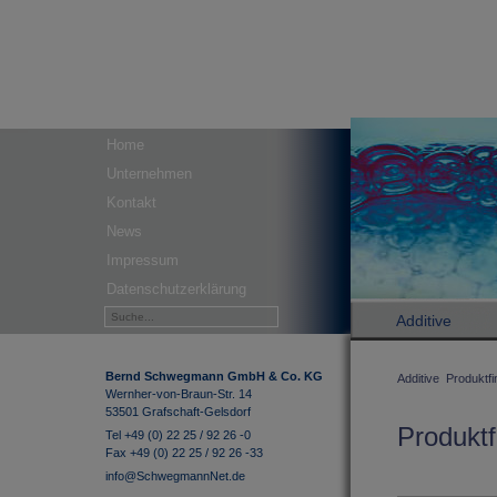
Home
Unternehmen
Kontakt
News
Impressum
Datenschutzerklärung
Additive
Bernd Schwegmann GmbH & Co. KG
Additive
Produktfi
Wernher-von-Braun-Str. 14
53501 Grafschaft-Gelsdorf
Produktf
Tel +49 (0) 22 25 / 92 26 -0
Fax +49 (0) 22 25 / 92 26 -33
info@SchwegmannNet.de