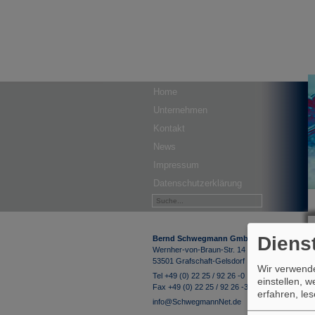
Home
Unternehmen
Kontakt
News
Impressum
Datenschutzerklärung
Diens
Bernd Schwegmann GmbH & Co. KG
Wernher-von-Braun-Str. 14
53501 Grafschaft-Gelsdorf
Wir verwende
Tel +49 (0) 22 25 / 92 26 -0
einstellen, 
Fax +49 (0) 22 25 / 92 26 -33
erfahren, le
info@SchwegmannNet.de