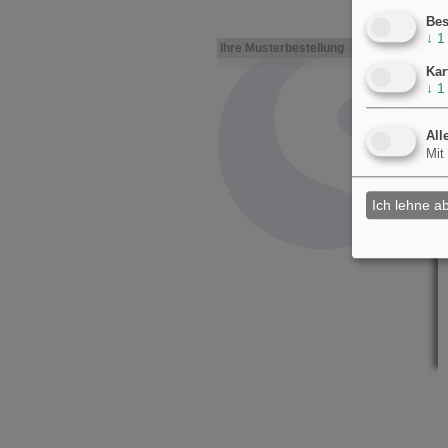
Bes
↓
1
Ihre Musterbestellung
Kar
↓
1
All
Mit
Ich lehne a