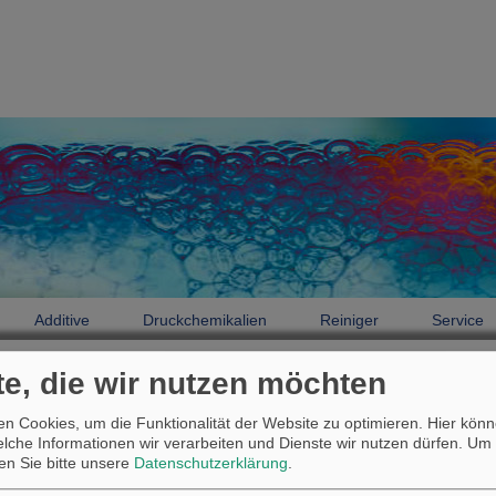
Additive
Druckchemikalien
Reiniger
Service
te, die wir nutzen möchten
Druckchemikalien
Produktfinder
n Cookies, um die Funktionalität der Website zu optimieren. Hier könn
Produktfinder
welche Informationen wir verarbeiten und Dienste wir nutzen dürfen.
Um 
sen Sie bitte unsere
Datenschutzerklärung
.