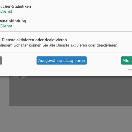
Vorstufe
ucher-Statistiken
Feuchtmittelzusätze
Dienst
Hilfsmittel
teneinbindung
Druckbestäubungspuder
Dienst
Waschmittel
Reinigungsmittel
Bogenoffset
e Dienste aktivieren oder deaktivieren
 diesem Schalter können Sie alle Dienste aktivieren oder deaktivieren.
b
Ausgewählte akzeptieren
Alle 
Real
Reiniger