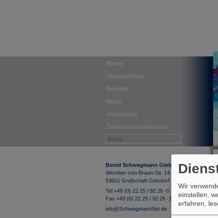
Home
Unternehmen
Kontakt
News
Impressum
Datenschutzerklärung
Diens
Bernd Schwegmann GmbH & Co. KG
Wernher-von-Braun-Str. 14
53501 Grafschaft-Gelsdorf
Wir verwende
Tel +49 (0) 22 25 / 92 26 -0
einstellen, 
Fax +49 (0) 22 25 / 92 26 -33
erfahren, le
info@SchwegmannNet.de