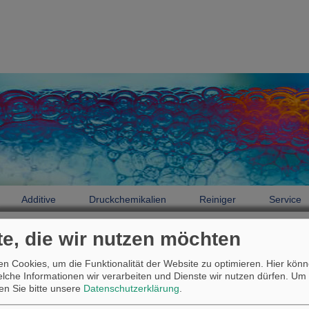
Additive
Druckchemikalien
Reiniger
Service
te, die wir nutzen möchten
Druckchemikalien
Produktfinder
n Cookies, um die Funktionalität der Website zu optimieren. Hier könn
Produktfinder
welche Informationen wir verarbeiten und Dienste wir nutzen dürfen.
Um 
sen Sie bitte unsere
Datenschutzerklärung
.