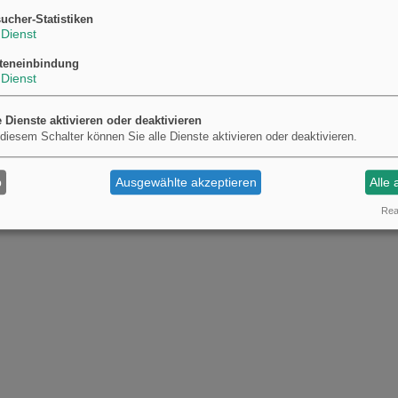
Vorstufe
ucher-Statistiken
Feuchtmittelzusätze
Dienst
Hilfsmittel
teneinbindung
Druckbestäubungspuder
Dienst
Waschmittel
Reinigungsmittel
Bogenoffset
e Dienste aktivieren oder deaktivieren
 diesem Schalter können Sie alle Dienste aktivieren oder deaktivieren.
Coldset
Walzen
b
Ausgewählte akzeptieren
Alle 
Real