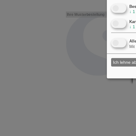
Bes
↓
1
Ihre Musterbestellung
Kar
↓
1
All
Mit
Ich lehne a