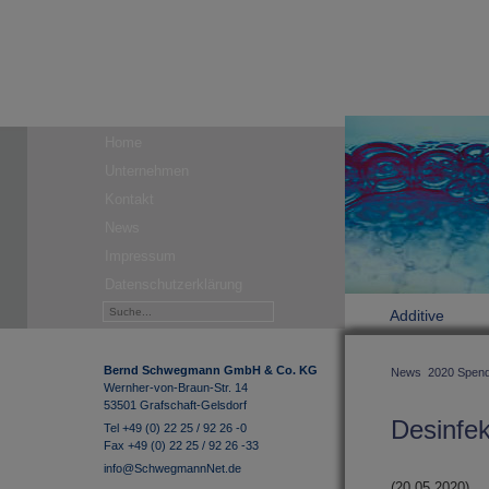
Home
Unternehmen
Kontakt
News
Impressum
Datenschutzerklärung
Additive
Bernd Schwegmann GmbH & Co. KG
News
2020 Spend
Wernher-von-Braun-Str. 14
53501 Grafschaft-Gelsdorf
Desinfek
Tel +49 (0) 22 25 / 92 26 -0
Fax +49 (0) 22 25 / 92 26 -33
info@SchwegmannNet.de
(20.05.2020)