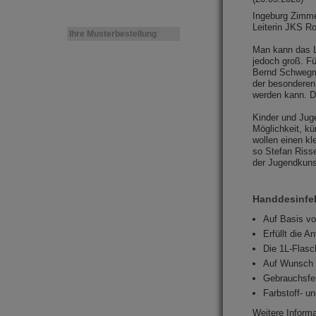
Ingeburg Zimme
Leiterin JKS 
Ihre Musterbestellung
Man kann das Lä
jedoch groß. F
Bernd Schwegma
der besonderen
werden kann. D
Kinder und Jug
Möglichkeit, k
wollen einen kl
so Stefan Risse
der Jugendkunst
Handdesinfek
Auf Basis vo
Erfüllt die 
Die 1L-Flasc
Auf Wunsch 
Gebrauchsfe
Farbstoff- un
Weitere Informa