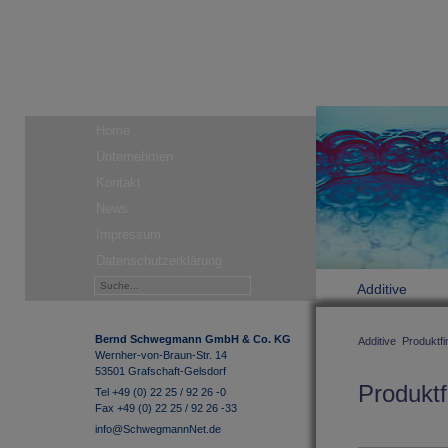
Home
Unternehmen
Kontakt
News
Impressum
Datenschutzerklärung
Additive
Bernd Schwegmann GmbH & Co. KG
Additive
Produktfi
Wernher-von-Braun-Str. 14
53501 Grafschaft-Gelsdorf
Produktf
Tel +49 (0) 22 25 / 92 26 -0
Fax +49 (0) 22 25 / 92 26 -33
info@SchwegmannNet.de