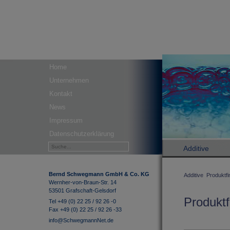
Home
Unternehmen
Kontakt
News
Impressum
Datenschutzerklärung
Additive
Bernd Schwegmann GmbH & Co. KG
Additive
Produktfi
Wernher-von-Braun-Str. 14
53501 Grafschaft-Gelsdorf
Produktf
Tel +49 (0) 22 25 / 92 26 -0
Fax +49 (0) 22 25 / 92 26 -33
info@SchwegmannNet.de